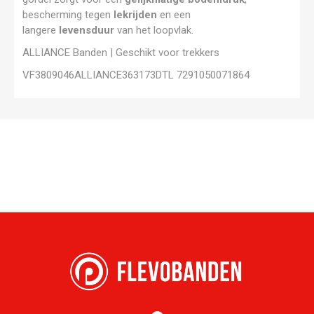
bescherming tegen
lekrijden
en een
langere
levensduur
van het loopvlak.
ALLIANCE Banden | Geschikt voor trekkers
VF3809046ALLIANCE363173DTL 7291050071864