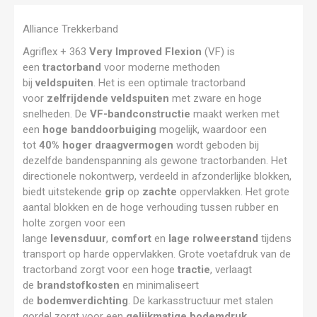
Alliance Trekkerband
Agriflex + 363
Very Improved Flexion
(VF) is
een
tractorband
voor moderne methoden
bij
veldspuiten
. Het is een optimale tractorband
voor
zelfrijdende veldspuiten
met zware en hoge
snelheden. De
VF-bandconstructie
maakt werken met
een
hoge banddoorbuiging
mogelijk, waardoor een
tot
40% hoger draagvermogen
wordt geboden bij
dezelfde bandenspanning als gewone tractorbanden. Het
directionele nokontwerp, verdeeld in afzonderlijke blokken,
biedt uitstekende
grip
op
zachte
oppervlakken. Het grote
aantal blokken en de hoge verhouding tussen rubber en
holte zorgen voor een
lange
levensduur
,
comfort
en
lage rolweerstand
tijdens
transport op harde oppervlakken. Grote voetafdruk van de
tractorband zorgt voor een hoge
tractie
, verlaagt
de
brandstofkosten
en minimaliseert
de
bodemverdichting
. De karkasstructuur met stalen
gordel zorgt voor een
gelijkmatige bodemdruk
,