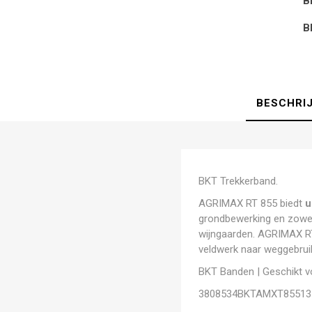
B
B
BESCHRI
BKT Trekkerband.
AGRIMAX RT 855 biedt
u
grondbewerking en zowel
wijngaarden. AGRIMAX R
veldwerk naar weggebrui
BKT Banden | Geschikt vo
3808534BKTAMXT85513