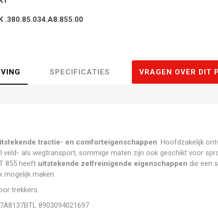
KT
K .380.85.034.A8.855.00
JVING
SPECIFICATIES
VRAGEN OVER DIT 
itstekende tractie- en comforteigenschappen
. Hoofdzakelijk on
 veld- als wegtransport, sommige maten zijn ook geschikt voor spr
T 855 heeft
uitstekende zelfreinigende eigenschappen
die een 
k mogelijk maken.
or trekkers.
7A8137BTL 8903094021697