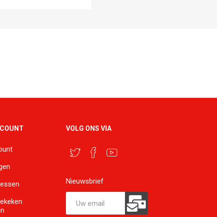
CCOUNT
VOLG ONS VIA
ount
ngen
Nieuwsbrief
ressen
bekeken
en