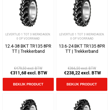
LEVERTIJD 1 TOT 3 WERKDAGEN.
LEVERTIJD 1 TOT 3 WERKDAGEN.
0 OP VOORRAAD
0 OP VOORRAAD
12.4-38 BKT TR135 8PR
13.6-24 BKT TR135 8PR
TT | Trekkerband
TT | Trekkerband
€479,50 excl. BTW
€366,50 excl. BTW
€311,68 excl. BTW
€238,22 excl. BTW