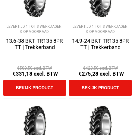
LEVERTIJD 1 TOT 3 WERKDAGEN.
LEVERTIJD 1 TOT 3 WERKDAGEN.
0 OP VOORRAAD
0 OP VOORRAAD
13.6-38 BKT TR135 8PR
14.9-24 BKT TR135 8PR
TT | Trekkerband
TT | Trekkerband
€509,50 excl. BTW
€423,50 excl. BTW
€331,18 excl. BTW
€275,28 excl. BTW