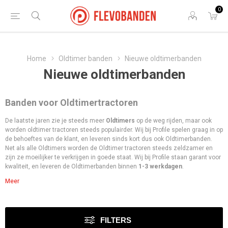
0
Home
Oldtimer banden
Nieuwe oldtimerbanden
Nieuwe oldtimerbanden
Banden voor Oldtimertractoren
De laatste jaren zie je steeds meer
Oldtimers
op de weg rijden, maar ook
worden oldtimer tractoren steeds populairder. Wij bij Profile spelen graag in op
de behoeftes van de klant, en leveren sinds kort dus ook Oldtimerbanden.
Net als alle Oldtimers worden de Oldtimer tractoren steeds zeldzamer en
zijn ze moeilijker te verkrijgen in goede staat. Wij bij Profile staan garant voor
kwaliteit, en leveren de Oldtimerbanden binnen
1-3 werkdagen
.
FILTERS