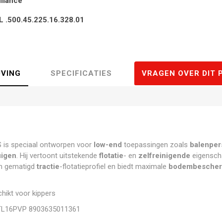
lliance
L .500.45.225.16.328.01
JVING
SPECIFICATIES
VRAGEN OVER DIT 
 is speciaal ontworpen voor
low-end
toepassingen zoals
balenper
uigen
. Hij vertoont uitstekende
flotatie
- en
zelfreinigende
eigensch
n gematigd
tractie
-flotatieprofiel en biedt maximale
bodembescher
ikt voor kippers
L16PVP 8903635011361