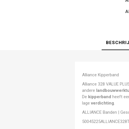
A
A
BESCHRI
Alliance Kipperband
Alliance 328 VALUE PLUS
andere
landbouwwerkt
De
kipperband
heeft ee
lage
verdichting
.
ALLIANCE Banden | Gesch
50045225ALLIANCE328T