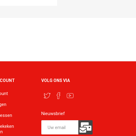
CCOUNT
VOLG ONS VIA
ount
ngen
Nieuwsbrief
ressen
bekeken
en