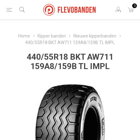
0
Home
Kipper banden
Nieuwe kipperbanden
440/55R18 BKT AW711 159A8/159B TL IMPL
440/55R18 BKT AW711
159A8/159B TL IMPL