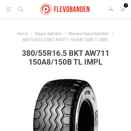
0
Home
Kipper banden
Nieuwe kipperbanden
380/55R16.5 BKT AW711 150A8/150B TL IMPL
380/55R16.5 BKT AW711
150A8/150B TL IMPL