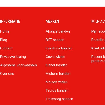
INFORMATIE
MERKEN
MIJN A
Home
Alliance banden
Mijn acc
Blog
BKT banden
Bestelli
Contact
Firestone banden
Klant ad
Privacyverklaring
Gruva wielen
Recent 
product
Algemene voorwaarden
Kleber banden
Over ons
Michelin banden
Molcon wielen
Taurus banden
Trelleborg banden