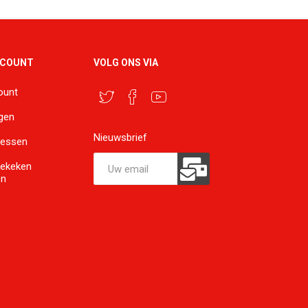
CCOUNT
VOLG ONS VIA
ount
ngen
Nieuwsbrief
ressen
bekeken
en