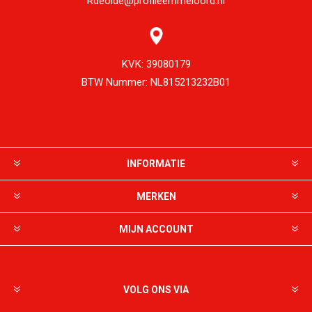
Rdeolde@profileemmeloord.nl
KVK:
39080179
BTW Nummer:
NL815213232B01
INFORMATIE
MERKEN
MIJN ACCOUNT
VOLG ONS VIA