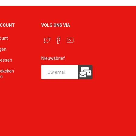
CCOUNT
VOLG ONS VIA
ount
ngen
Nieuwsbrief
ressen
bekeken
en