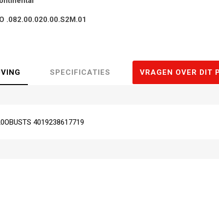
ontinental
O .082.00.020.00.S2M.01
JVING
SPECIFICATIES
VRAGEN OVER DIT 
0OBUSTS 4019238617719