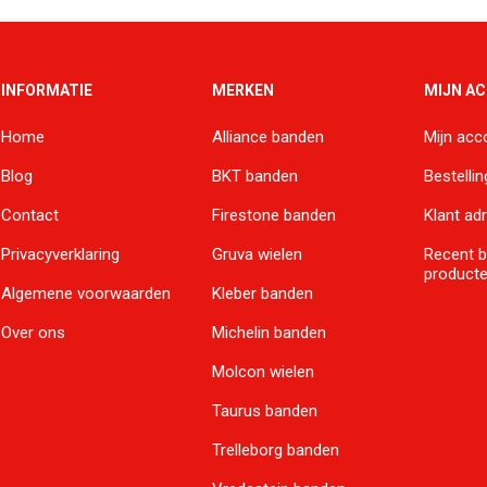
INFORMATIE
MERKEN
MIJN A
Home
Alliance banden
Mijn acc
Blog
BKT banden
Bestelli
Contact
Firestone banden
Klant ad
Privacyverklaring
Gruva wielen
Recent 
product
Algemene voorwaarden
Kleber banden
Over ons
Michelin banden
Molcon wielen
Taurus banden
Trelleborg banden