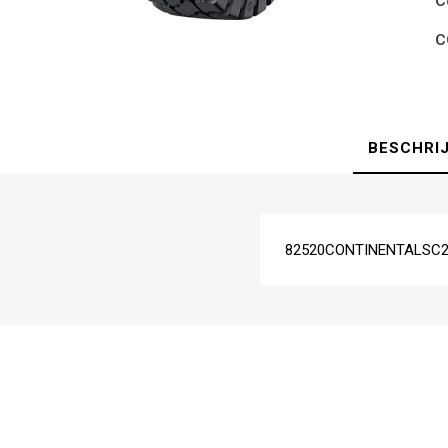
C
C
BESCHRI
82520CONTINENTALSC2