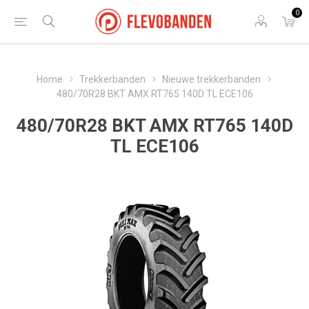
0
Home
Trekkerbanden
Nieuwe trekkerbanden
480/70R28 BKT AMX RT765 140D TL ECE106
480/70R28 BKT AMX RT765 140D
TL ECE106